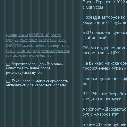
Елена Горелова: 2012
с минусом
Проезд в автобусе во 
вырастет до 17 рубле
S&P повысило суверен
компания
кризис
Россия
валюта
стабильный
бюджет
кредит
отчёт
биржа
импорт
работа
эксперт
экспорт
нефть
дело
Обама выдвинет помо
банк
капитал
торги
экономия
вакансии
на пост главы ЦРУ
бизнес
поставщик
технологии
На рынках Минска обн
>>
Аэроэкспрессы до «Внуково»
просроченных мясных
будут ходить чаще после
реконструкции путей
Годовая дефляция заф
>>
Такси Казани могут оборудовать
лет
аппаратами для карточной оплаты
ВТБ 24: пока безработ
кредитные нагрузки
Аэропорт «Шереметьев
руб с «Аэросвита»
Более 517 млн рублей