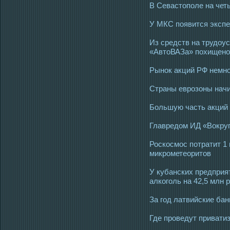
В Севастополе на чет
У МКС появится эксп
Из средств на трудоу
«АвтоВАЗа» похищено
Рынок акций РФ немно
Страны еврозоны начи
Большую часть акций
Главредом ИД «Вокруг
Роскосмос потратит 1
микрометеоритов
У кубанских предприя
алкоголь на 42,5 млн 
За год латвийские ба
Где проведут привати