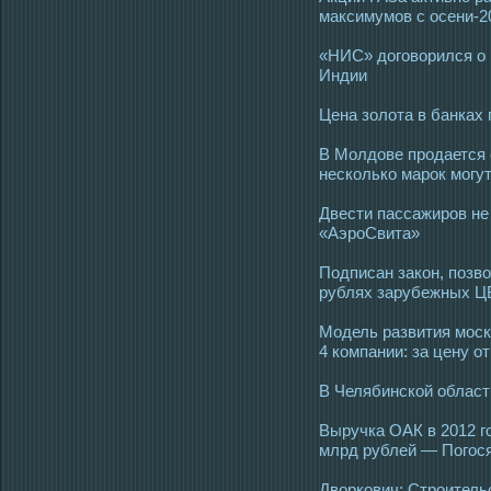
максимумов с осени-2
«НИС» договорился о
Индии
Цена золота в банках
В Молдове продается 
несколько марок могу
Двести пассажиров не 
«АэроСвита»
Подписан закон, позв
рублях зарубежных Ц
Модель развития моск
4 компании: за цену о
В Челябинской област
Выручка ОАК в 2012 г
млрд рублей — Погос
Дворкович: Строительс