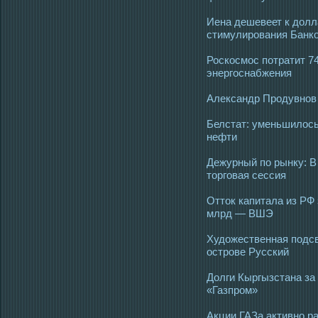
Иена дешевеет к долл
стимулирования Банк
Роскосмос потратит 7
энергоснабжения
Александр Продувнов
Белстат: уменьшилось
нефти
Дежурный по рынку: В
торговая сессия
Отток капитала из РФ 
млрд — ВШЭ
Художественная подсв
острове Русский
Долги Кыргызстана за 
«Газпром»
Акции ГАЗа активно р