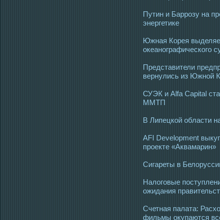
Путин и Баррозу на п
энергетике
Южная Корея выделяет
океанографического с
Представители предпр
вернулись из Южной 
СУЭК и Alfa Capital с
ММТП
В Липецкой области н
AFI Development выкуп
проекте «Аквамарин»
Сигареты в Белорусси
Налоговые поступлени
ожидания правительс
Счетная палата: Расх
фильмы окупаются вс