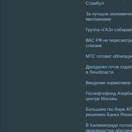
Стамбул
За лучшую экономиче
миллионами
Группа «ГАЗ» собирае
ВАС РФ не пересмотрит
слогане
МТС готовит облигаци
Дрозденко готов отда
в Ленобласти
Введение нормативов «
Госнефтефонд Азерба
центре Москвы
Большинство бирж АТ
решениях Банка Япон
В Калининграде поло
производства обеспеч