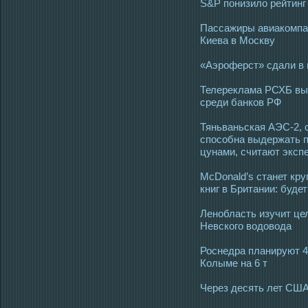
S&P понизило рейтинг
Пассажиры авиакомпан
Киева в Москву
«Аэроферст» сдали в 
Телереклама РСХБ выв
среди банков РФ
Тяньваньская АЭС-2, 
способна выдержать п
цунами, считают эксп
McDonald’s станет кр
книг в Британии: буде
Ленобласть изучит це
Невского водовода
Роснедра планируют 4 
Колыме на 6 т
Через десять лет США