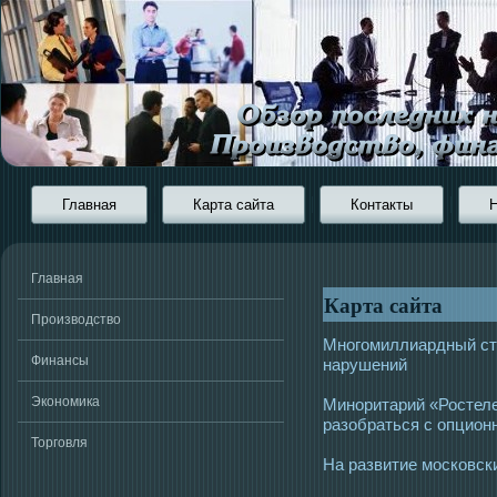
Главная
Карта сайта
Контакты
Главная
Карта сайта
Производство
Многомиллиардный ста
Финансы
нарушений
Экономика
Миноритарий «Ростел
разобраться с опцион
Торговля
На развитие московск