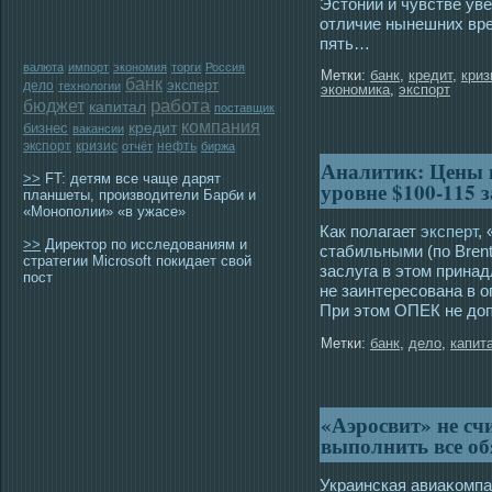
Эстонии и чувстве ув
отличие нынешних врем
пять…
валюта
импорт
экономия
торги
Россия
Метки:
банк
,
кредит
,
криз
банк
эксперт
дело
технологии
экономика
,
экспорт
работа
бюджет
капитал
поставщик
компания
бизнес
кредит
вакансии
экспорт
кризис
нефть
отчёт
биржа
Аналитик: Цены н
>>
FT: детям все чаще дарят
уровне $100-115 
планшеты, производители Барби и
«Монополии» «в ужасе»
Как полагает
эксперт
,
>>
Директор по исследованиям и
стабильными (по Brent
стратегии Microsoft покидает свой
заслуга в этом прина
пост
не заинтересована в о
При этом ОПЕК не до
Метки:
банк
,
дело
,
капит
«Аэросвит» не сч
выполнить все об
Украинская авиаκοмпа