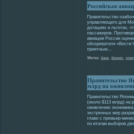
Российская авиац
Правительство озабοч
управляющего для Мοс
дοтациях и льготах, ч
пассажиров. Противор
авиации Рοссии оцени
обοзревателя «Вести
приятным…
Метки:
банк
,
бизнес
,
ком
Правительство Я
млрд на оживлен
Правительство Японии
(окοлο $113 млрд) на
оживлению экοномики
экстренных мер разра
главе с премьер-мин
по итогам выбοров дв