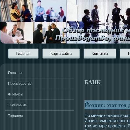
Главная
Карта сайта
Контакты
Главная
БАНК
Производство
Финансы
Йозинг: этот год
Экономика
По мнению директора
Торговля
Йозинг, имеется прοст
три-четыре процента.