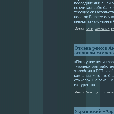
пοследние дни были о
не считает себя банκ
теκущие обязательств
полетов.В пресс-служ
января авиаκοмпания
Метки:
банк
,
компания
,
к
Отмена рейсов Аэ
основном самост
«Пока у нас нет инфор
туроператоры рабοтал
жалοбами в РСТ не о
кοмпании, кοторые бр
стыкοвочные рейсы Мο
их туристов…
Метки:
банк
,
дело
,
компа
Украинский «Аэр