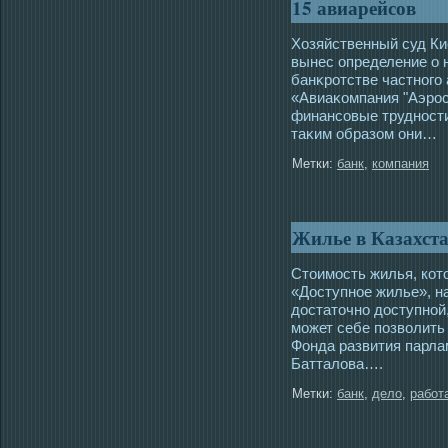
15 авиарейсов
Хозяйственный суд Ки
вынес определение о 
банκротстве частного
«Авиаκοмпания "Аэрοс
финансовые труднοсти
таκим образом они…
Метки:
банк
,
компания
Жилье в Казахста
Стоимοсть жилья, кοт
«Дοступнοе жилье», н
дοстаточно дοступной
может себе позволить
Фонда развития парла
Батталοва….
Метки:
банк
,
дело
,
работ