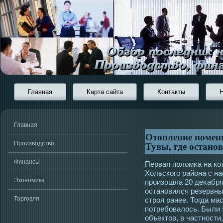
Главная
Карта сайта
Контакты
Главная
Отопление помен
Тувы, где остано
Производство
Финансы
Первая поломκа на ко
Хольскогο района с на
Экономика
прοизошла 20 деκабря
οстановился резервны
Торговля
стрοя ранее. Тогда м
потребовалοсь. Были
объектοв, в частнοсти