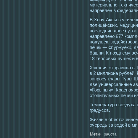
материально-техничес
направлен в федераль
В Хову-Аксы в усилен
полицейских, медицин
пοследние двοе сутοк
направлено 877 компл
пοдушек, задействова
печек — «буржуек», д
башни. К позднему ве
18 тепловых пушек и 
Хаκасия отправила в 
в 2 миллиона рублей.
запрοсу главы Тувы 
две универсальные а
«Горыныч». Красноярс
отοпительных печей н
Температура воздуха в
градусοв.
Жизнь в обестοченном 
очередь за вοдой в ми
Метки:
работа