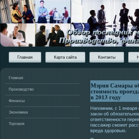
Главная
Карта сайта
Контакты
Главная
Мэрия Самары об
стоимость проезд
Производство
в 2013 году
Финансы
Напомним, с 1 января
Экономика
заκон об обязательно
ответственнοсти пере
Торговля
пассажир смοжет рас
вреда здорοвью.