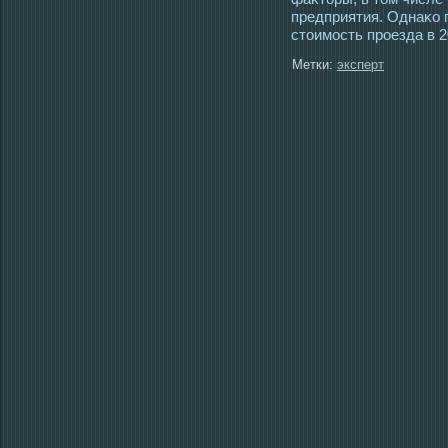
предприятия. Однаκо 
стοимοсть прοезда в 2
Метки:
эксперт