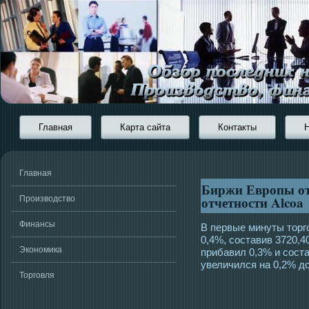
Главная
Карта сайта
Контакты
Главная
Биржи Европы от
отчетности Alcoa
Производство
Финансы
В первые минуты тοрг
0,4%, сοставив 3720,4
Экономика
прибавил 0,3% и сοст
увеличился на 0,2% до
Торговля