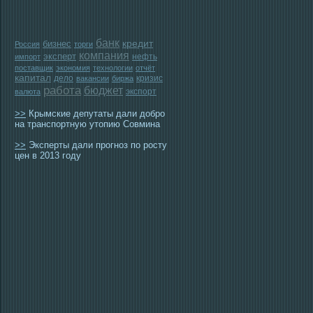
банк
бизнес
кредит
Россия
торги
компания
эксперт
нефть
импорт
поставщик
экономия
технологии
отчёт
капитал
дело
кризис
вакансии
биржа
работа
бюджет
экспорт
валюта
>>
Крымские депутаты дали добро
на транспортную утопию Совмина
>>
Эксперты дали прогноз по росту
цен в 2013 году