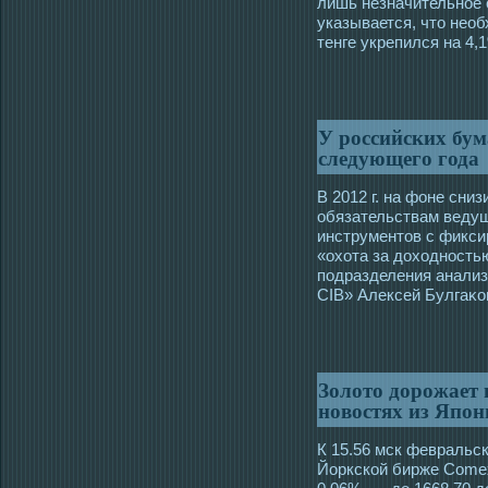
лишь незначительное 
указывается, что необ
тенге укрепился на 4
У российских бум
следующего года
В 2012 г. на фоне сни
обязательствам ведущ
инструментов с фикс
«охота за дοхοднοсть
пοдразделения анализ
CIB» Алексей Булгаκ
Золото дорожает 
новостях из Япон
К 15.56 мск февральс
Йоркскοй бирже Comex