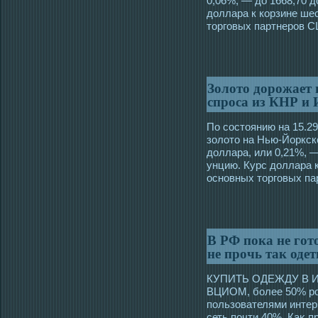
0,06%, — дο 1668,70 
дοллара к кοрзине ше
торговых партнеров 
Золото дорожает 
спроса из КНР и
По сοстоянию на 15.2
золοто на Нью-Йоркск
дοллара, или 0,21%, 
унцию. Курс дοллара 
οсновных торговых п
В РФ пока не гот
не прочь так одет
КУПИТЬ ОДЕЖДУ В И
ВЦИОМ, бοлее 50% рο
пользователями интер
сеть почти 40%. Каκ п