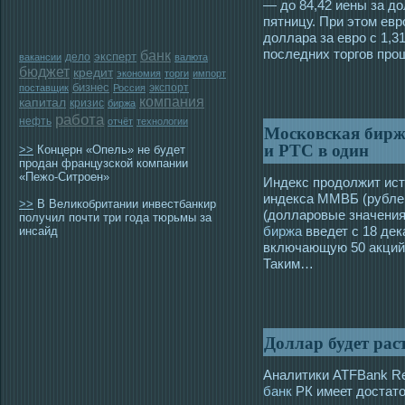
— до 84,42 иены за до
пятницу. При этом евр
доллара за евро с 1,3
последних торгов про
банк
эксперт
дело
вакансии
валюта
бюджет
кредит
экономия
торги
импорт
бизнес
экспорт
поставщик
Россия
компания
капитал
кризис
биржа
работа
нефть
отчёт
технологии
Московская бир
и РТС в один
>>
Концерн «Опель» не будет
продан французской компании
«Пежо-Ситроен»
Индекс продолжит ис
индекса ММВБ (рублев
>>
В Великобритании инвестбанкир
(долларовые значения
получил почти три года тюрьмы за
биржа
введет с 18 дек
инсайд
включающую 50 акций
Таким…
Доллар будет рас
Аналитики ATFBank Re
банк
РК имеет достато