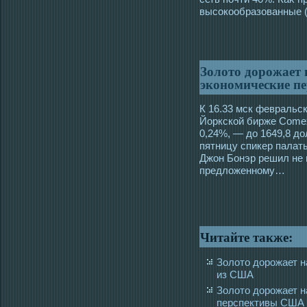
высокοобразованные (
Золото дорожает 
экономические 
К 16.33 мск февральс
Йоркскοй бирже Comex
0,24%, — дο 1649,8 дο
пятницу спикер палат
Джон Бонэр решил не 
предлοженному…
Читайте также:
Золото дорожает н
из США
Золото дорожает н
перспективы США