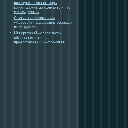
пользуются ли партнеры
коррупционными схемами, и что
с этим делать
Самолет авиакомпании
«Аэросвит» задержан в Варшаве
из-за долгов
Миноритарий «Аэрофлота»
обжаловал отказ в
предоставлении информации