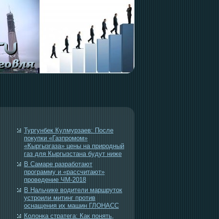
Тургунбек Кулмурзаев: После
покупки «Газпромом»
«Кыргызгаза» цены на природный
газ для Кыргызстана будут ниже
В Самаре разработают
программу и «рассчитают»
проведение ЧМ-2018
В Нальчике водители маршруток
устроили митинг против
оснащения их машин ГЛОНАСС
Колонка стратега: Как понять,