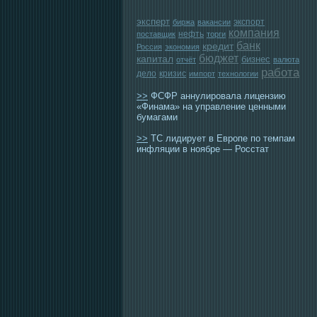
эксперт
экспорт
биржа
вакансии
компания
нефть
поставщик
торги
банк
кредит
Россия
экономия
бюджет
капитал
бизнес
отчёт
валюта
работа
дело
кризис
импорт
технологии
>>
ФСФР аннулировала лицензию
«Финама» на управление ценными
бумагами
>>
ТС лидирует в Европе по темпам
инфляции в ноябре — Росстат