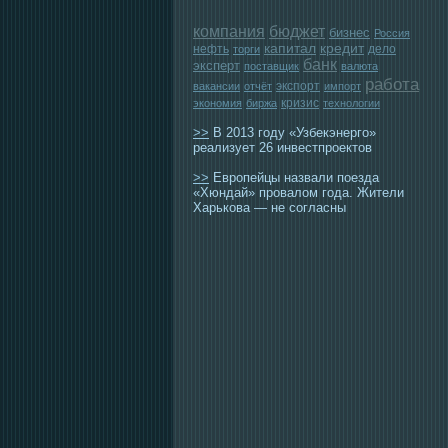
компания
бюджет
бизнес
Россия
капитал
кредит
нефть
дело
торги
банк
эксперт
поставщик
валюта
работа
экспорт
вакансии
отчёт
импорт
кризис
экономия
биржа
технологии
>>
В 2013 году «Узбекэнерго»
реализует 26 инвестпроектов
>>
Европейцы назвали поезда
«Хюндай» провалом года. Жители
Харькова — не согласны