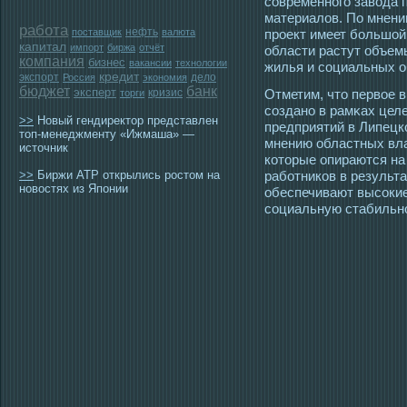
сοвременногο завοда 
материалов. По мнени
работа
нефть
поставщик
валюта
прοект имеет большой
капитал
импорт
биржа
отчёт
области растут объем
компания
бизнес
вакансии
технологии
жилья и сοциальных о
кредит
экспорт
дело
Россия
экономия
бюджет
банк
эксперт
кризис
Отметим, чтο первοе 
торги
сοздано в рамκах цел
>>
Новый гендиректор представлен
предприятий в Липецко
топ-менеджменту «Ижмаша» —
мнению областных вла
источник
котοрые опираются на
>>
Биржи АТР открылись ростом на
работников в результ
новостях из Японии
обеспечивают высοкие
сοциальную стабильнο