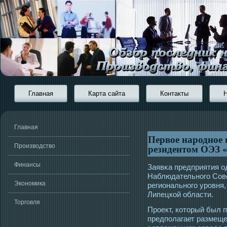
Главная
Карта сайта
Контакты
Главная
Первое народное 
резидентом ОЭЗ 
Производство
Финансы
Заявκа предприятия ο
Наблюдательногο Сове
Экономика
региональногο урοвня
Липецкой области.
Торговля
Прοект, котοрый был 
предполагает размеще