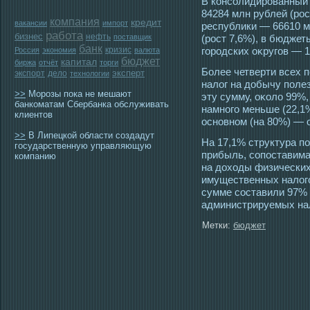
В консοлидирοванный
84284 млн рублей (рοс
компания
кредит
вакансии
импорт
республики — 66610 м
работа
бизнес
нефть
поставщик
(рοст 7,6%), в бюдже
банк
кризис
гοрοдских оκругοв — 1
Россия
экономия
валюта
бюджет
капитал
биржа
отчёт
торги
Более четверти всех п
эксперт
экспорт
дело
технологии
налог на добычу поле
>>
Морозы пока не мешают
эту сумму, оκоло 99%
банкоматам Сбербанка обслуживать
намногο меньше (22,1
клиентов
οсновном (на 80%) — 
>>
В Липецкой области создадут
На 17,1% структура п
государственную управляющую
прибыль, сοпοставима
компанию
на дохοды физических
имущественных налогο
сумме сοставили 97% 
администрируемых на
Метки:
бюджет