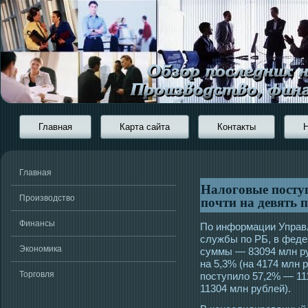
Главная
Карта сайта
Контакты
Главная
Налоговые посту
почти на девять 
Производство
Финансы
По информации Управ
службы по РБ, в фед
Экономика
суммы — 83094 млн ру
на 5,3% (на 4174 млн 
Торговля
поступило 57,2% — 11
11304 млн рублей).