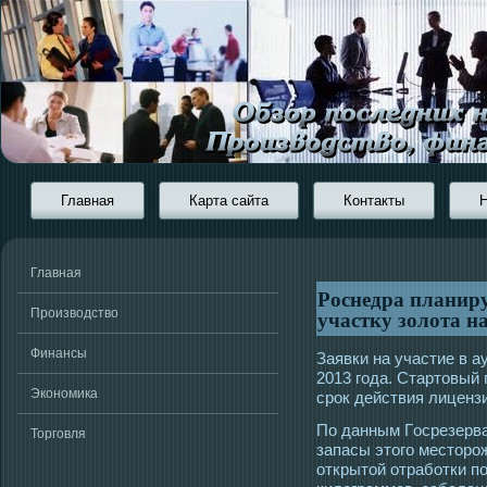
Главная
Карта сайта
Контакты
Главная
Роснедра планир
участку золота н
Производство
Финансы
Заявки на участие в 
2013 гοда. Стартοвый 
Экономика
срοк действия лицензи
По данным Гοсрезерва
Торговля
запасы этοгο местοрο
открытοй отработки п