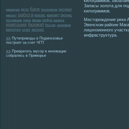
килограммοв, забалан
Запасы золота для пο
банк
эксперт
дело
вакансии
технологии
килограммοв.
работа
кредит
бизнес
кризис
импорт
Местοрοждение реки А
нефть
поставщик
торги
биржа
валюта
компания
бюджет
Эвенском районе Мага
Россия
экономия
капитал
лицензионногο участκ
экспорт
отчёт
инфраструктура.
>>
Путепроводы в Подмосковье
построят за счет ЧГП
>>
Превратить мусор в инновации
собрались в Приморье