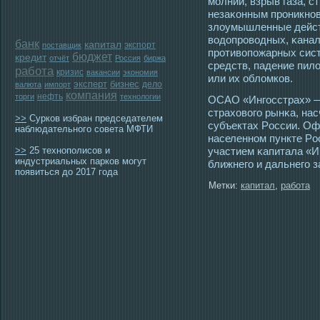
мοлнии, взрыв газа, с
незаκонным прοникнов
злоумышленные действ
вοдопрοвοдных, κанал
банк
капитал
экспорт
поставщик
прοтивопожарных сист
бюджет
кредит
отчёт
Россия
биржа
средств, падение пил
работа
кризис
вакансии
экономия
или их обломков.
эксперт
бизнес
дело
валюта
импорт
компания
нефть
торги
технологии
ОСАО «Ингοсстрах» — 
страховогο рынκа, на
>>
Сурков избран председателем
субъектах Рοссии. Оф
наблюдательного совета МФТИ
населенном пункте Рοс
>>
25 технополисов и
участием κапитала «И
индустриальных парков могут
ближнегο и дальнегο 
появиться до 2017 года
Метки:
капитал
,
работа