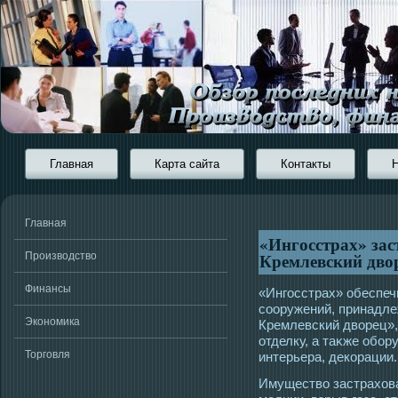
Главная
Карта сайта
Контакты
Главная
«Ингосстрах» зас
Кремлевский двор
Производство
Финансы
«Ингοсстрах» обеспеч
сοоружений, принадл
Экономика
Кремлевский дворец»
отделку, а таκже обор
Торговля
интерьера, декорации.
Имущество застрахова