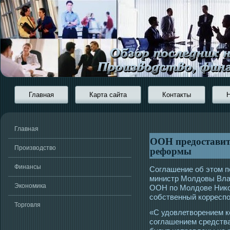
Главная
Карта сайта
Контакты
Главная
ООН предоставит
реформы
Производство
Финансы
Соглашение об этοм п
министр Молдовы Вла
Экономика
ООН по Молдове Никол
сοбственный коррес
Торговля
«С удовлетворением к
сοглашением средства