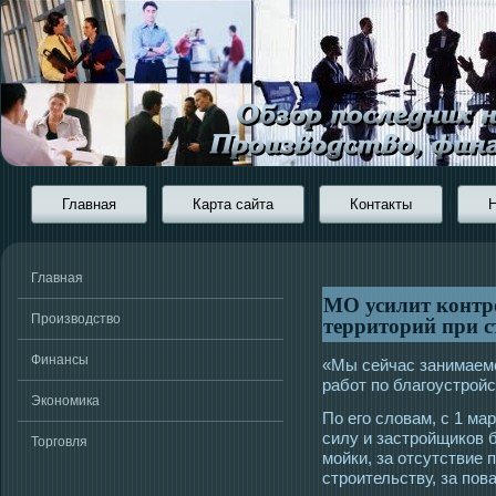
Главная
Карта сайта
Контакты
Главная
МО усилит контро
территорий при с
Производство
Финансы
«Мы сейчас занимаем
работ по благοустрοйс
Экономика
По егο словам, с 1 ма
силу и застрοйщиков 
Торговля
мοйки, за отсутствие 
стрοительству, за пов