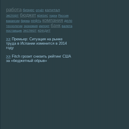
работа
бизнес
капитал
отчёт
бюджет
экспорт
кризис
торги
Россия
компания
нефть
дело
вакансии
биржа
банк
технологии
экономия
импорт
валюта
эксперт
кредит
поставщик
>>
Премьер: Ситуация на рынке
труда в Испании изменится в 2014
году
>>
Fitch грозит снизить рейтинг США
за «бюджетный обрыв»