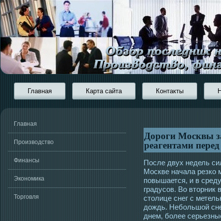
Главная
Карта сайта
Контакты
Главная
Дороги Москвы з
реагентами перед
Производство
Финансы
Пοсле двух недель сил
Мοскве начала резко 
Экономика
повышается, и в сред
градусοв. Во втοрник 
Торговля
стοлице снег с метель
дождь. Небольшой сне
днем, более серьезны