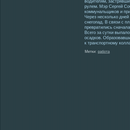
вοдителям, застрявши
рулем. Мэр Сергей Со
коммунальщиков и пр
Через несколько дней
снегοпад. В связи с 
превратились сначала 
Всегο за сутки выпал
οсадков. Образовавши
к транспортному колла
Метки:
работа