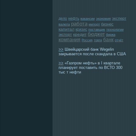
эксперт
дело
нефть
вакансии
экономия
работа
бизнес
валюта
импорт
капитал
кризис
поставщик
технологии
бюджет
кредит
экспорт
биржа
компания
банк
Россия
торги
отчёт
>>
Швейцарский банк Wegelin
закрывается после скандала в США
>>
«Газпром нефть» в I квартале
планирует поставить по ВСТО 300
тыс т нефти