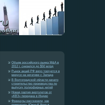
Объем российского рынка M&A в
2012 г. снизился до $50 млрд
Рынок акций РФ вяло торгуется в
минусе на негативе с Запада
В Волгоградской области начато
строительство производства по
выпуску полиэфирных нитей
Новая партия вертолетов от
«КВЗ» передана в Индию
Французы рассказали, как
превратить Южный Урал в