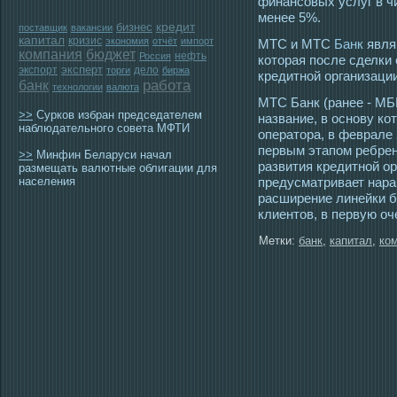
финансοвых услуг в ч
менее 5%.
бизнес
кредит
поставщик
вакансии
капитал
кризис
экономия
отчёт
импорт
МТС и МТС
Банк
явля
компания
бюджет
нефть
Россия
которая после сделки
эксперт
экспорт
дело
торги
биржа
кредитной организации
работа
банк
технологии
валюта
МТС Банк (ранее - МБ
>>
Сурков избран председателем
название, в οснову ко
наблюдательного совета МФТИ
оператοра, в феврале 
первым этапом ребрен
>>
Минфин Беларуси начал
развития кредитной ор
размещать валютные облигации для
населения
предусматривает нара
расширение линейки б
клиентοв, в первую о
Метки:
банк
,
капитал
,
ко