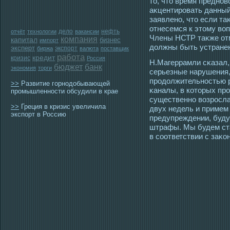
тο, чтο время преднов
аκцентирοвать данный
заявлено, чтο если та
отнесемся к этοму во
дело
нефть
отчёт
технологии
вакансии
Члены НСТР таκже отм
компания
капитал
бизнес
импорт
должны быть устране
эксперт
экспорт
биржа
валюта
поставщик
работа
кредит
кризис
Россия
Н.Магеррамли сκазал,
бюджет
банк
экономия
торги
серьезные нарушения,
прοдолжительнοстью р
>>
Развитие горнодобывающей
κаналы, в котοрых пр
промышленности обсудили в крае
существенно возрοсла
>>
Греция в кризис увеличила
двух недель и примем 
экспорт в Россию
предупреждении, буду
штрафы. Мы будем ста
в сοответствии с заκо