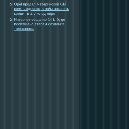
Opel продал материнской GM
шесть «дочек», чтобы погасить
кредит в 2,5 млрд евро
Интернет-вещание ОТВ будет
посвящено этапам создания
телеканала