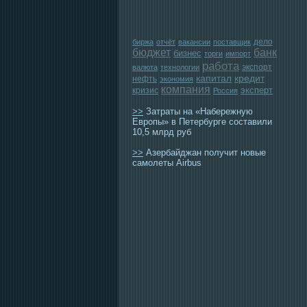
дело
биржа
отчёт
вакансии
поставщик
бюджет
банк
бизнес
торги
импорт
работа
экспорт
валюта
технологии
капитал
кредит
нефть
экономия
компания
эксперт
кризис
Россия
>>
Затраты на «Набережную
Европы» в Петербурге составили
10,5 млрд руб
>>
Азербайджан получит новые
самолеты Airbus