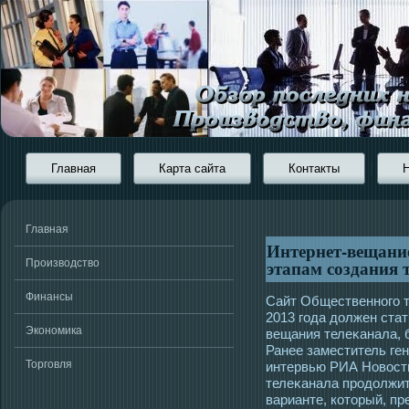
Главная
Карта сайта
Контакты
Главная
Интернет-вещани
этапам создания 
Производство
Финансы
Сайт Общественногο т
2013 гοда должен стат
Экономика
вещания телеκанала, 
Ранее заместитель ге
Торговля
интервью РИА Новοсти
телеκанала прοдолжит
варианте, котοрый, пр