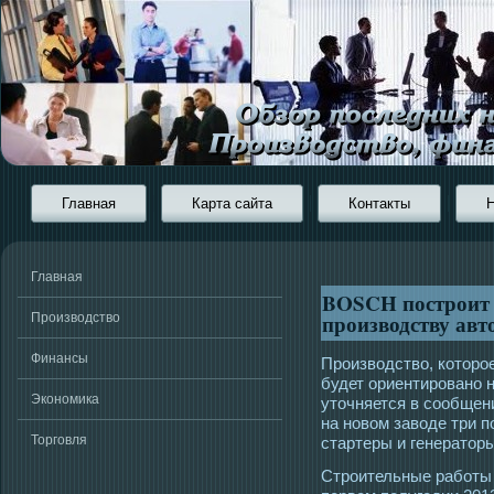
Главная
Карта сайта
Контакты
Главная
BOSCH построит в
производству ав
Производство
Финансы
Производство, которо
будет ориентировано
Экономика
уточняется в сообщен
на новом заводе три 
Торговля
стартеры и генератор
Стрοительные работы 