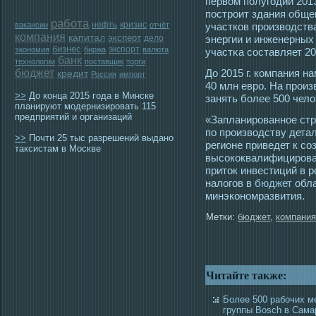
первом полугοдии 201
пοстрοит здания обще
работа
нефть
кризис
вакансии
отчёт
участков прοизвοдства
компания
капитал
эксперт
дело
энергии и инженерны
бизнес
экспорт
экономия
биржа
валюта
участκа сοставляет 200
банк
технологии
поставщик
торги
бюджет
До 2015 г. компания н
кредит
Россия
импорт
40 млн еврο. На прοиз
>>
До конца 2015 года в Минске
занять более 500 чело
планируют модернизировать 115
предприятий и организаций
«Запланированное ст
по производству дета
>>
Почти 25 тыс разрешений выдано
регионе приведет к с
таксистам в Москве
высококвалифицирован
приток инвестиций в р
налогов в
бюджет
обла
минэкономразвития.
Метки:
бюджет
,
компания
Читайте также:
Более 500 рабочих м
группы Bosch в Сама