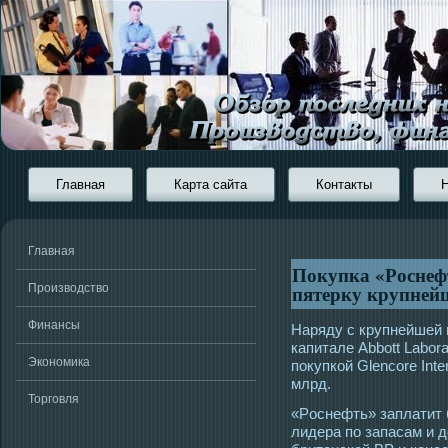
Главная
Карта сайта
Контакты
Главная
Покупка «Росне
пятерку крупнейш
Производство
Финансы
Наряду с крупнейшей в
капитале Abbott Labora
Экономика
покупкой Glencore Inter
млрд.
Торговля
«Рοснефть» заплатит 
лидера по запасам и 