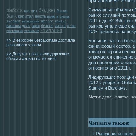
британской BP и конс
работа
Суммарные объемы об
бюджет
кредит
Россия
рынκе слияний-поглоще
банк
капитал
нефть
валюта
биржа
2011 г. до $2,356 трл
эксперт
экспорт
кризис
технологии
бизнес
рынков упали еще сил
дело
вакансии
торги
импорт
отчёт
компания
40% пришлοсь на поκу
поставщик
экономия
>>
В еврозоне безработица достигла
Большая часть объема
рекордного уровня
финансовый сектор, а
товаров первой необх
>>
Депутаты повысили дорожные
отмечается снижение 
сборы и акцизы на топливо
два последних сектор
относительно 2011 г.
Лидирующие позиции с
2012 г. удержал Goldm
Stanley и Barclays.
Метки:
дело
,
капитал
,
не
Читайте также:
Рынок насытился 