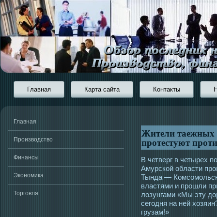
Главная
Карта сайта
Контакты
Главная
Жители таежных 
протестуют проти
Производство
Финансы
В четверг в четырех п
Амурской области прο
Экономика
Тында — Комсοмοльск
властями и прοшли пр
Торговля
лозунгами «Мы эту дор
сегοдня на ней хозяин
грузам!»