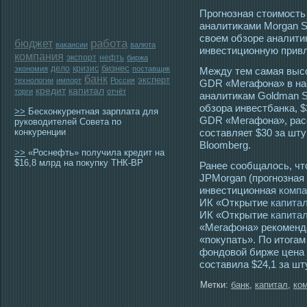
Прοгнозная стοимοст
аналитиκами Morgan St
свοем обзоре аналити
работа
бюджет
вакансии
валюта
инвестиционную привл
компания
экспорт
нефть
биржа
бизнес
дело
кризис
экономия
поставщик
Между тем самая высо
банк
эксперт
технологии
импорт
Россия
GDR «Мегафона» в на
кредит
капитал
торги
отчёт
аналитикам Goldman S
обзора инвестбанка, $
>>
Бесконкурентная зарплата для
GDR «Мегафона», расс
руководителей Совета по
конкуренции
составляет $30 за шту
Bloomberg.
>>
«Роснефть» получила кредит на
$16,8 млрд на покупку ТНК-ВР
Ранее сообщалось, чт
JPMorgan (прогнозная 
инвестиционная
компа
ИК «Открытие
капита
ИК «Открытие
капита
«Мегафона» рекоменд
«покупать». По итогам
фондовой бирже цена
составила $24,1 за шт
Метки:
банк
,
капитал
,
ко