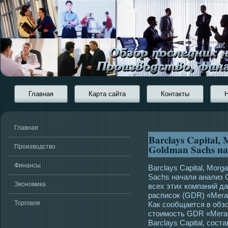
Главная
Карта сайта
Контакты
Главная
Barclays Capital, 
Goldman Sachs н
Производство
Финансы
Barclays Capital, Morga
Sachs начали анализ 
Экономика
всех этих компаний д
расписок (GDR) «Мег
Торговля
Как сообщается в обзор
стоимость GDR «Мега
Barclays Capital, сост