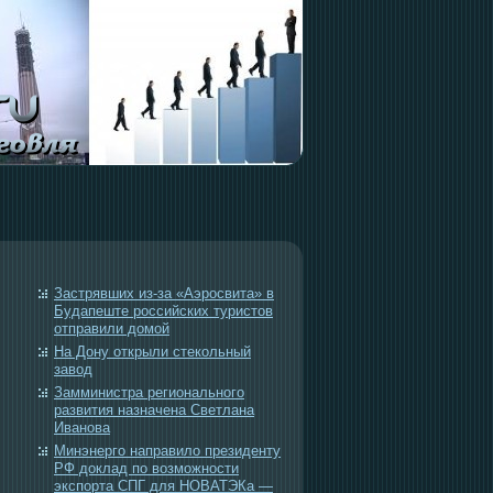
Застрявших из-за «Аэросвита» в
Будапеште российских туристов
отправили домой
На Дону открыли стекольный
завод
Замминистра регионального
развития назначена Светлана
Иванова
Минэнерго направило президенту
РФ доклад по возможности
экспорта СПГ для НОВАТЭКа —