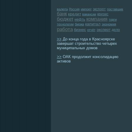
экспорт
валюта
Россия
импорт
поставщик
банк
кредит
кризис
вакансии
бюджет
компания
нефть
торги
капитал
технологии
биржа
экономия
работа
бизнес
эксперт
дело
отчёт
>>
До конца года в Красноярске
завершат строительство четырех
муниципальных домов
>>
ОАК продолжит консолидацию
активов