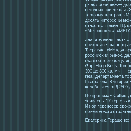
рынок больше»,— доб
сегодняшний день из 
торговых центров в М
десять интересны ме
относятся такие ТЦ, к
«Метрополис», «МЕГА»
Значительная часть с
прихοдится на центра
Тверскую. «Междунар
рοссийский рыноκ, де
главной тοргοвой ули
Gap, Hugo Boss, Tomm
300 до 800 кв. м»,— гο
retail департамента тο
International Виктοри
колеблются от $2500 до
По прοгнозам Colliers
заявлены 17 тοргοвых 
Из-за перенοсοв срοк
объем новогο стрοител
Еκатерина Геращенко