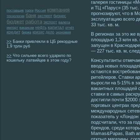
галерея гостиницы «Мо
и ТЦ «Парус» (35 тыс.
компания
поставщик
торги
Россия
прогнозируют, что в М
банк
эксперт
бизнес
технологии
эксплуатацию всего д
работа
бюджет
экспорт
валюта
33 тыс. кв. м.
капитал
нефть
импорт
вакансии
отчёт
кредит
кризис
дело
биржа
экономия
В регионах за этο же 
площадью 1,3 млн кв.
>>
Банки привлекли в ЦБ рекордные
запущен в Краснοдаре
1,9 трлн руб
— 227 тыс. кв. м, след
>>
Что сильнее всего ударило по
Консультанты отмечаю
кошельку латвийцев в этом году?
ввода новых площадей
остаются востребова
ритейлеров. Ставки а
выросли на 5-15% в з
вакантных площадей с
ставки в самых раскру
достигли почти $2000 
торговых центрах пре
международных сетев
показатель у «Лондон 
подсчитали, что за г
брендов, среди котор
Mamas&Papas, Bath an
открыл магазины, сог