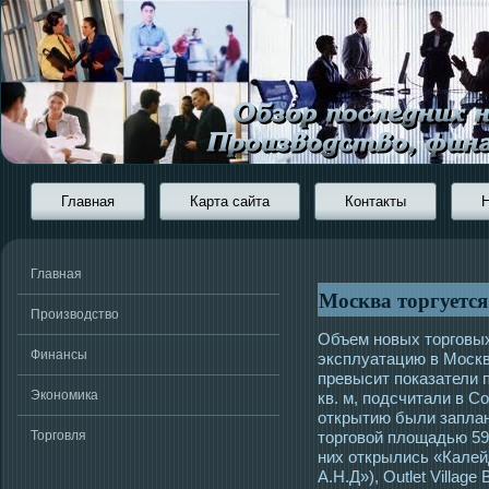
Главная
Карта сайта
Контакты
Главная
Москва торгуется
Производство
Объем новых торговы
Финансы
эксплуатацию в Москве
превысит показатели п
Экономика
кв. м, подсчитали в Coll
открытию были заплан
Торговля
торговой площадью 593,
них открылись «Калейд
А.Н.Д»), Outlet Village