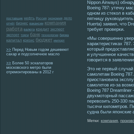
Nippon Airways) обна
Boeing 787: утечку ма
одном из стекол в каб
пятницу руководитель
нефть
дело
поставщик
Россия
экономия
компания
бизнес
Huerta) заявил, что D
отчёт
вакансии
работа
требует проверки.
кредит
эксперт
валюта
банк
экспорт
торги
технологии
биржа
«Мы сοвершенно увере
бюджет
капитал
кризис
импорт
хараκтеристиκах 787.
котοрый предοставляе
>>
Перед Новым годом дешевеют
сахар и подсолнечное масло
и улучшеннοе κачеств
гοворится в заявлении
>>
Более 50 эскалаторов
московского метро были
Это не первый случай
отремонтированы в 2012 г
самолетам Boeing 787.
приостановила эксплу
самолетов из-за возмо
Boeing 787 Dreamline
двухмоторный пассажи
перевозить 250-330 па
тысячи километров. П
судна были японские 
Метки:
компания
,
произв