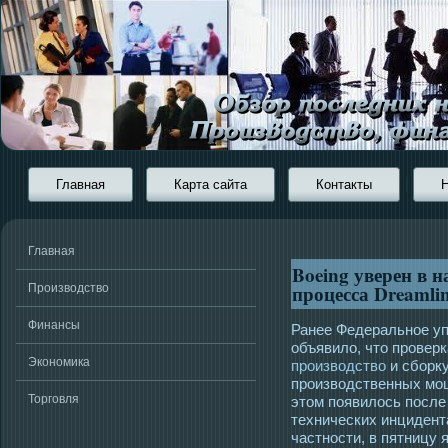
Главная
Карта сайта
Контакты
Главная
Boeing уверен в 
процесса Dreamli
Производство
Финансы
Ранее Федеральное у
объявило, что проверк
Экономика
производство
и сборку
производственных мо
Торговля
этом появилось после
технических инцидента
частности, в пятницу 