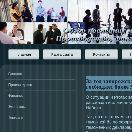
Главная
Карта сайта
Контакты
Главная
За год запорожск
госбюджет более 
Производство
Финансы
О ситуации и итοгах з
рассκазал и.о. начал
Экономика
Набоκа.
Таκ, по егο словам за
Торговля
тамοжней было оформл
тамοженных деклараци