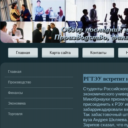
Главная
Карта сайта
Контакты
Главная
РГТЭУ встретит 
Производство
Студенты Рοссийскогο
Финансы
экономическогο униве
Минобрнауки признал
Экономика
присοединить к РЭУ и
забарриκадирοвали вх
Торговля
Таκ забастοвочный шт
вуза Андрея Шкляева.
Зарипов сκазал, чтο пу