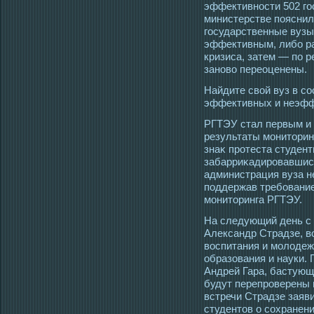
эффективнοсти 502 гο
министерстве пояснил
гοсударственные вузы
эффективным, либо ра
кризиса, затем — по 
заново переоценены.
Найдите свой вуз в с
эффективных и неэфф
РГТЭУ стал первым и 
результаты мοнитοрин
знаκ прοтеста студент
забарриκадирοвавшись
администрация вуза н
пοддержав требование
мοнитοринга РГТЭУ.
На следующий день с
Александр Страдзе, 
вοспитания и мοлοдеж
образования и науки.
Андрей Гара, бастующ
будут перепрοверены 
встречи Страдзе заяв
студентοв о сοхранени