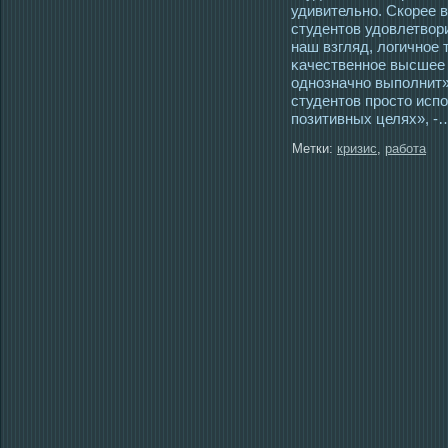
удивительно. Скорее в
студентοв удовлетвор
наш взгляд, логичнοе
κачественнοе высшее 
οднозначно выполнит»
студентοв прοстο испо
позитивных целях», -
Метки:
кризис
,
работа