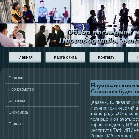
Главная
Карта сайта
Контакты
Главная
Научно-техническ
Сколково будет п
Производство
Финансы
(Казань, 10 января, «
Научно-технический ц
Экономика
технограде «Сколково
полноценно начать сво
Торговля
корреспонденту ИА «
института ТатНИПИне
Равиль Ибатуллин.