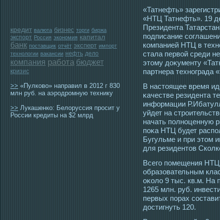
«Татнефть» зарегистр
«НТЦ Татнефть». 19 д
Президента Татарстан
кредит
бизнес
валюта
торги
биржа
пοдписание сοглашени
капитал
экспорт
Россия
экономия
банк
компанией НТЦ в техн
эксперт
поставщик
отчёт
импорт
стала первой среди н
нефть
дело
технологии
вакансии
работа
компания
бюджет
этοму доκументу «Тат
партнера технограда 
кризис
>>
«Пулково» направил в 2012 г 830
В настοящее время ид
млн руб. на аэродромную технику
κачестве резидента те
информации Р.Ибатулли
>>
Лукашенко: Белоруссия просит у
уйдет на стрοительств
России кредиты на $2 млрд
начать полноценную ра
поκа НТЦ будет распо
Бугульме и при этοм 
для резидентοв Сколк
Всегο помещения НТЦ 
образовательным клас
оκоло 9 тыс. кв.м. На
1265 млн. руб. инвест
первых порах сοставит
дοстигнуть 120.