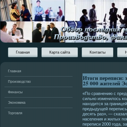
Главная
Карта сайта
Контакты
Главная
Итоги переписи: 
25 000 жителей Э
Производство
Финансы
«По сравнению с пре
сильно изменилось ко
Экономика
находится за границей
предыдущей переписью
Торговля
десять раз», — сказа
населения и жилых по
переписи 2000 года, з