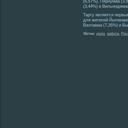
(6,57%), Пярнумаа (3,
(3,44%) и Вильяндимаа
Тарту является первы
для жителей Йыгевама
Валгамаа (7,26%) и Вы
Метки:
дело
,
работа
,
Рос