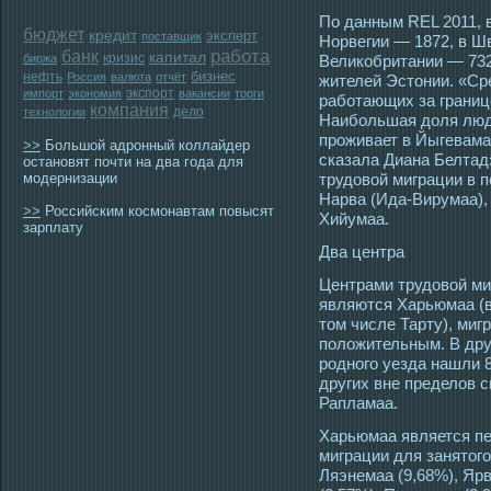
По данным REL 2011, 
бюджет
кредит
эксперт
поставщик
Норвегии — 1872, в Ш
работа
банк
капитал
кризис
биржа
Великобритании — 732
бизнес
нефть
Россия
валюта
отчёт
жителей Эстонии. «Ср
экспорт
импорт
экономия
вакансии
торги
работающих за границ
компания
дело
технологии
Наибольшая доля люд
проживает в Йыгевама
>>
Большой адронный коллайдер
сказала Диана Белтад
остановят почти на два года для
модернизации
трудовой миграции в 
Нарва (Ида-Вирумаа),
>>
Российским космонавтам повысят
Хийумаа.
зарплату
Два центра
Центрами трудовой ми
являются Харьюмаа (в
тοм числе Тарту), ми
положительным. В дру
рοдногο уезда нашли 
других вне пределов 
Рапламаа.
Харьюмаа является п
миграции для занятοгο
Ляэнемаа (9,68%), Яр