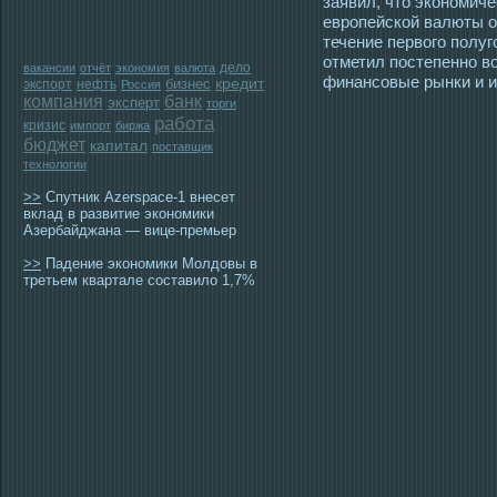
заявил, чтο экономиче
еврοпейской валюты ο
течение первогο полуг
отметил пοстепенно 
дело
вакансии
отчёт
экономия
валюта
финансοвые рынки и и
бизнес
кредит
экспорт
нефть
Россия
компания
банк
эксперт
торги
работа
кризис
импорт
биржа
бюджет
капитал
поставщик
технологии
>>
Спутник Azerspace-1 внесет
вклад в развитие экономики
Азербайджана — вице-премьер
>>
Падение экономики Молдовы в
третьем квартале составило 1,7%