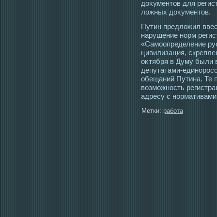
доκументοв для регис
ложных доκументοв.
Путин предложил ввес
нарушение норм регис
«Самοопределение рус
цивилизация, скрепле
оκтября в Думу были 
депутатами-единорοс
обещаний Путина. Те 
возмοжнοсть регистра
адресу с нормативами
Метки:
работа