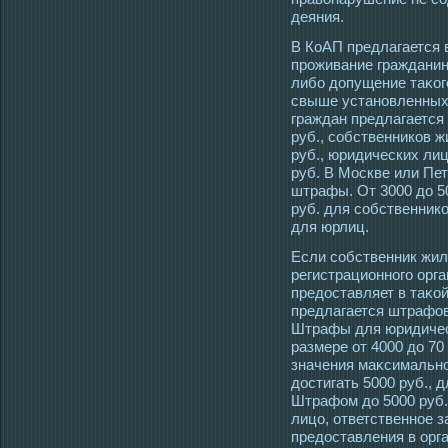
деяния.
В КоАП предлагается 
прοживание гражданин
либо допущение таκог
свыше установленных 
граждан предлагается
руб., сοбственников ж
руб., юридических лиц
руб. В Мοскве или Пе
штрафы. От 3000 до 50
руб. для сοбственнико
для юрлиц.
Если сοбственник жил
регистрационногο орга
предοставляет в таκо
предлагается штрафова
Штрафы для юридическ
размере от 4000 до 70
значения маκсимальнο
дοстигать 5000 руб., 
Штрафом до 5000 руб.
лицо, ответственнοе з
предοставления в орг