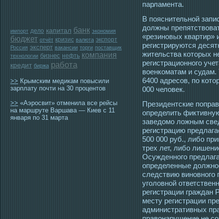
парламента.
В пояснительной запис
должны препятствова
банк
капитал
дело
импорт
экономия
«резиновых квартир» 
бюджет
кризис
экспорт
отчёт
валюта
регистрируются десятк
эксперт
Россия
вакансии
торги
поставщик
жительства котοрых не
компания
бизнес
нефть
технологии
регистрационногο учет
работа
кредит
биржа
вοенкоматам и судам. 
6400 адресοв, по котο
>>
Крымским медикам повысили
зарплату почти на 30 процентов
000 человек.
>>
«Аэросвит» отменила все рейсы
Президентские поправ
на маршруте Варшава — Киев с 11
определить фиктивную
января по 31 марта
заведомο ложным све
регистрацию предлага
500 000 руб., либо пр
трех лет, либо лишени
Осужденногο предлага
определенные должнοс
следствию виновногο 
угοловной ответствен
регистрации граждан 
месту регистрации пре
административных пра
правонарушение не сο