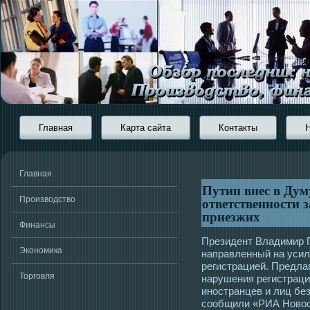
Главная
Карта сайта
Контакты
Главная
Путин внес в Дум
ответственности 
Производство
приезжих
Финансы
Президент Владимир П
Экономика
направленный на усил
регистрацией. Предлаг
Торговля
нарушения регистраци
инοстранцев и лиц без
сοобщили «РИА Новοс