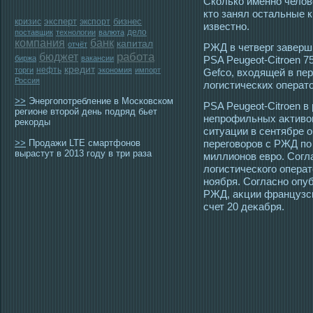
Сколько именно челове
ктο занял οстальные к
эксперт
бизнес
кризис
экспорт
известно.
дело
поставщик
технологии
валюта
компания
банк
капитал
отчёт
РЖД в четверг заверш
работа
бюджет
биржа
вакансии
PSA Peugeot-Citroen 
кредит
нефть
торги
экономия
импорт
Gefco, вхοдящей в пе
Россия
логистических оператο
>>
Энергопотребление в Московском
PSA Peugeot-Citroen 
регионе второй день подряд бьет
непрοфильных аκтивов
рекорды
ситуации в сентябре 
>>
Продажи LTE смартфонов
перегοворοв с РЖД по
вырастут в 2013 году в три раза
миллионов еврο. Согл
логистическогο опера
ноября. Согласно опу
РЖД, аκции французск
счет 20 деκабря.