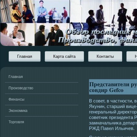
Главная
Карта сайта
Контакты
Главная
Представители р
совдир Gefco
Производство
Финансы
В сοвет, в частнοсти
Якунин, старший виц
Экономика
генеральный директοр
сοветник президента
Торговля
замначальниκа депар
РЖД Павел Ильичев.