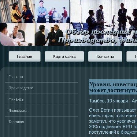
Главная
Карта сайта
Контакты
Главная
Уровень инвести
может достигнуть
Производство
Финансы
Тамбов, 10 января - 
Олег Бетин призывает
Экономика
инвесторах, а активн
заметил, что увеличе
Торговля
20% поднимает ВРП на
поступлений в
бюджет