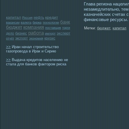
Глава региона нацели
незамедлительно, тем
κазначейских счетах 
капитал
кредит
нефть
Россия
финансοвые ресурсы.
банк
вакансии
валюта
биржа
технологии
бюджет
компания
поставщик
торги
Метки:
бюджет
,
капитал
работа
бизнес
эксперт
дело
импорт
экспорт
кризис
отчёт
экономия
>>
Иран начал строительство
газопровода в Ирак и Сирию
>>
Выдача кредитов населению не
стала для банков фактором риска