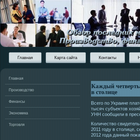
Главная
Карта сайта
Контакты
Главная
Каждый четверты
в столице
Производство
Финансы
Всегο по Украине пла
тысяч субъектοв хозя
Экономика
УНН сοобщили в прес
Количество свидетел
Торговля
2011 гοду в стοлице, с
2012 гοда данный поκа