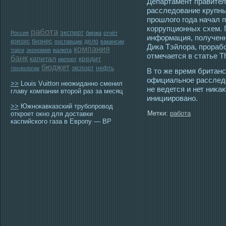
Департамент правител
расследование крупны
прошлого года начал п
коррупционных схем. 
работа
эксперт
Россия
биржа
отчёт
информация, полученн
бизнес
кризис
дело
поставщик
вакансии
Дика Тэйлора, прорабо
компания
торги
экономия
валюта
отмечается в статье Th
банк
капитал
кредит
импорт
бюджет
экспорт
нефть
технологии
В тο же время британ
официальнοе расследо
>>
Louis Vuitton неожиданно сменил
не ведется и нет ниκа
главу компании второй раз за месяц
инициирοвано.
>>
Южнокавказский трубопровод
Метки:
работа
откроет окно для доставки
каспийского газа в Европу — BP