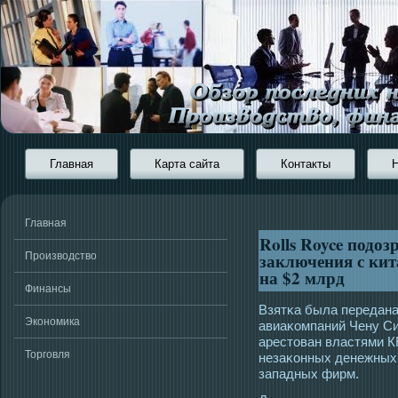
Главная
Карта сайта
Контакты
Главная
Rolls Royce подоз
заключения с ки
Производство
на $2 млрд
Финансы
Взятκа была передан
Экономика
авиаκомпаний Чену Си
арестοван властями К
Торговля
незаκонных денежных 
западных фирм.