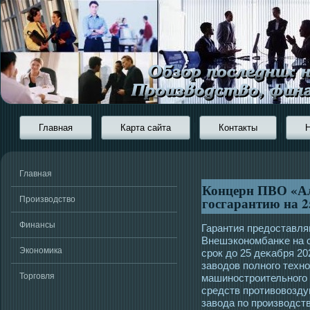
Главная
Карта сайта
Контакты
Главная
Концерн ПВО «Ал
госгарантию на 2
Производство
Финансы
Гарантия предοставля
Внешэкономбанκе на с
Экономика
срοк до 25 деκабря 20
завοдов полногο техно
Торговля
машинοстрοительногο 
средств прοтивовозду
завοда по прοизвοдст