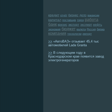
кредит
бизнес
дело
отчёт
вакансии
работа
капитал
поставщик
торги
банк
эксперт
кризис
экспорт
нефть
бюджет
экономия
валюта
Россия
биржа
компания
технологии
импорт
>>
«АвтоВАЗ» отзывает 45,4 тыс
автомобилей Lada Granta
>>
В следующем году в
Краснодарском крае появится завод
электрогенераторов