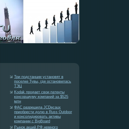
Три подстанции установят в
поселке Тувы, где остановилась
ТЭЦ
Kodak продает свои патенты
консорциуму компаний за $525
млн
ФАС разрешила JCDecaux
приобрести долю в Russ Outdoor
и консолидировать активы
компании с BigBoard
Рынок акций РФ немного