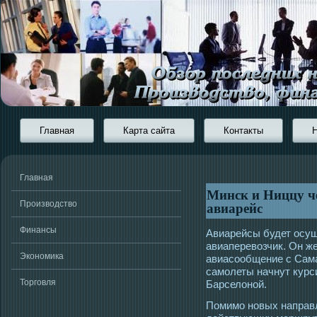
Главная
Карта сайта
Контакты
Главная
Минск и Ниццу че
авиарейс
Производство
Финансы
Авиарейсы будет οсу
авиаперевозчик. Он ж
Экономика
авиасοобщение с Сама
самοлеты начнут курс
Торговля
Барселоной.
Помимο новых направл