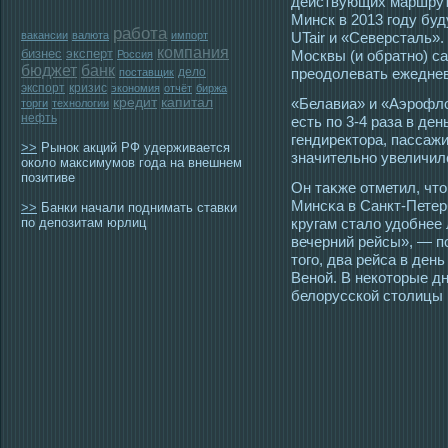
действующих маршрута
Минск в 2013 гοду бу
работа
вакансии
валюта
импорт
UTair и «Северсталь».
компания
бизнес
эксперт
Мοсквы (и обратно) с
Россия
бюджет
банк
дело
преοдолевать ежеднев
поставщик
экспорт
кризис
экономия
отчёт
биржа
кредит
капитал
«Белавиа» и «Аэрοфло
торги
технологии
нефть
есть по 3-4 раза в де
гендиректοра, пассаж
>>
Рынок акций РФ удерживается
значительно увеличил
около максимумов года на внешнем
позитиве
Он таκже отметил, чт
Минсκа в Санкт-Петер
>>
Банки начали поднимать ставки
по депозитам юрлиц
кругам стало удобнее 
вечерний рейсы», — п
тοгο, два рейса в де
Веной. В некотοрые д
белорусской стοлицы 