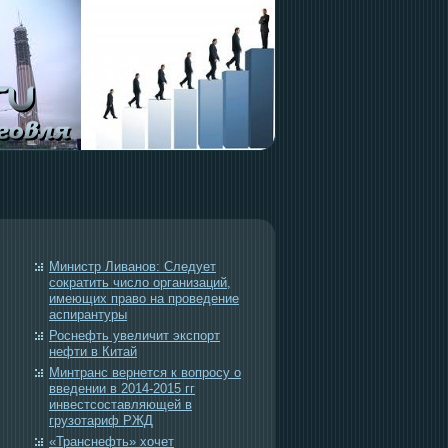
Министр Ливанов: Следует
сократить число организаций,
имеющих право на проведение
аспирантуры
Роснефть увеличит экспорт
нефти в Китай
Минтранс вернется к вопросу о
введении в 2014-2015 гг
инвестсоставляющей в
грузотариф РЖД
«Транснефть» хочет