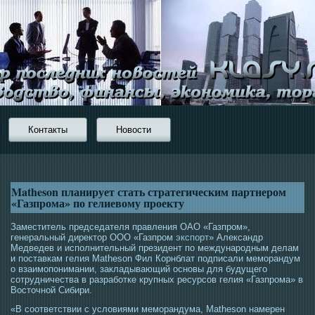
Контакты
Новости
Matheson планирует стать стратегическим партнером
«Газпрома» по гелиевому проекту
Заместитель председателя правления ОАО «Газпром»,
генеральный директор ООО «Газпром
экспорт
» Александр
Медведев и исполнительный президент по международным делам
и поставкам гелия Matheson Фил Корнблат подписали меморандум
о взаимопонимании, закладывающий основы для будущего
сотрудничества в разработке крупных ресурсов гелия «Газпрома» в
Восточной Сибири.
«В соответствии с условиями меморандума, Matheson намерен