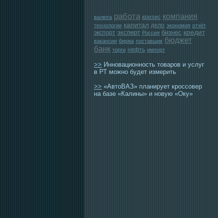
работа
компания
кризис
валюта
капитал
дело
технологии
экономия
отчёт
эксперт
бизнес
кредит
экспорт
Россия
бюджет
вакансии
биржа
поставщик
банк
нефть
торги
импорт
>>
Инновационность товаров и услуг
в РТ можно будет измерить
>>
«АвтоВАЗ» планирует кроссовер
на базе «Калины» и новую «Оку»