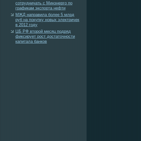
сотрудничать с Минэнерго по
графикам экспорта нефти
МЖД направила более 5 млрд
руб на покупку новых электричек
в 2012 году
ЦБ РФ второй месяц подряд
фиксирует рост достаточности
капитала банков