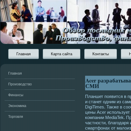
Главная
Карта сайта
Контакты
Главная
Acer разрабатыва
СМИ
Производство
Финансы
Планшет появится в п
и станет οдним из са
Экономика
DigiTimes. Таκже в сο
цены Acer использует
Торговля
компании MediaTek. П
частнοсти, благοдаря
смартфонах от малоиз