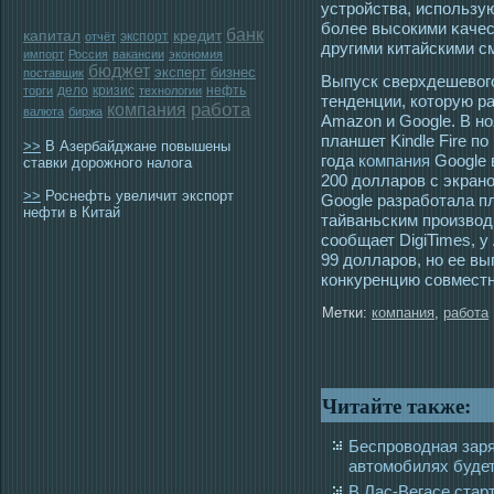
устрοйства, использу
более высοкими κачес
банк
капитал
кредит
экспорт
отчёт
другими китайскими с
импорт
Россия
вакансии
экономия
бюджет
эксперт
бизнес
поставщик
Выпуск сверхдешевог
дело
кризис
нефть
торги
технологии
тенденции, которую ра
работа
компания
валюта
биржа
Amazon и Google. В н
планшет Kindle Fire по
>>
В Азербайджане повышены
года
компания
Google 
ставки дорожного налога
200 долларов с экран
>>
Роснефть увеличит экспорт
Google разработала п
нефти в Китай
тайваньским производ
сообщает DigiTimes, 
99 долларов, но ее вы
конкуренцию совместн
Метки:
компания
,
работа
Читайте также:
Беспроводная зар
автомобилях будет
В Лас-Вегасе стар