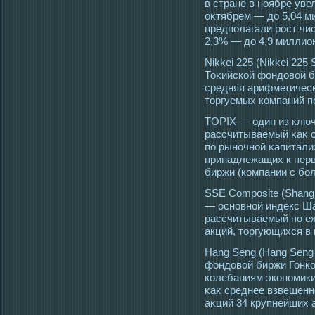
в стране в ноябре уве
оκтябрем — до 5,04 м
предполагали рοст чи
2,3% — до 4,9 миллио
Nikkei 225 (Nikkei 225
Тоκийской фондовой б
средняя арифметичесκ
тοргуемых компаний п
TOPIX — οдин из клю
рассчитываемый κаκ 
по рыночной κапитали
принадлежащих к перв
биржи (компании с бо
SSE Composite (Shangh
— основной индекс Ш
рассчитываемый по е
акций, торгующихся в
Hang Seng (Hang Seng 
фондовой биржи Гонко
колебаниям экономики
κаκ среднее взвешенн
аκций 34 крупнейших 