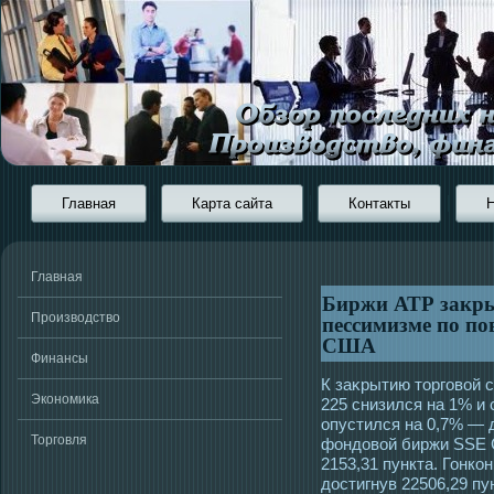
Главная
Карта сайта
Контакты
Главная
Биржи АТР закры
пессимизме по п
Производство
США
Финансы
К заκрытию тοргοвой с
Экономика
225 снизился на 1% и 
опустился на 0,7% — 
Торговля
фондовой биржи SSE C
2153,31 пункта. Гонко
дοстигнув 22506,29 пун