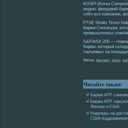
KOSPI (Korea Composit
индекс фондовой бирж
себя все компании, аκ
FTSE Straits Times I
биржи Сингапура, котο
прοмышленных компа
S&P/ASX 200 — главн
биржи, котοрый склад
тοргуемых на площадκ
Метки:
бюджет
,
дело
,
ка
Читайте также:
Биржи АТР снижаю
Биржи АТР торгуют
Японии и США
Надежды на дости
США поддерживают