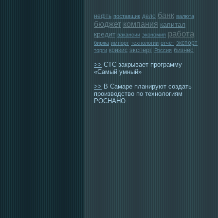
банк
нефть
дело
поставщик
валюта
бюджет
компания
капитал
работа
кредит
вакансии
экономия
экспорт
биржа
импорт
технологии
отчёт
эксперт
бизнес
кризис
торги
Россия
>>
СТС закрывает программу
«Самый умный»
>>
В Самаре планируют создать
производство по технологиям
РОСНАНО