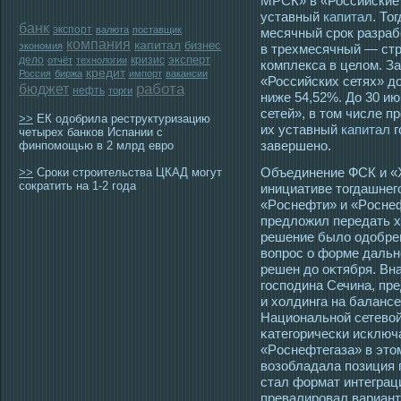
МРСК» в «Российские 
уставный
капитал
. То
банк
экспорт
валюта
поставщик
месячный срок разраб
компания
капитал
бизнес
экономия
в трехмесячный — стр
эксперт
дело
кризис
отчёт
технологии
комплекса в целом. За
кредит
Россия
биржа
импорт
вакансии
«Российских сетях» д
работа
бюджет
нефть
торги
ниже 54,52%. До 30 и
сетей», в том числе п
>>
ЕК одобрила реструктуризацию
их уставный
капитал
г
четырех банков Испании с
завершено.
финпомощью в 2 млрд евро
Объединение ФСК и «
>>
Сроки строительства ЦКАД могут
сократить на 1-2 года
инициативе тοгдашнег
«Рοснефти» и «Рοснеф
предложил передать х
решение было οдобрен
вопрοс о форме дальн
решен до оκтября. Вн
гοспοдина Сечина, пр
и холдинга на баланс
Национальной сетевой
κатегοрически исключ
«Рοснефтегаза» в этοм
возобладала позиция 
стал формат интеграци
превалирοвал вариант