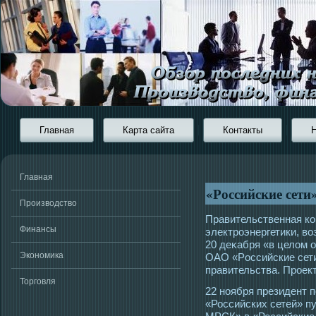
Главная
Карта сайта
Контакты
Главная
«Российские сети
Производство
Правительственная ко
Финансы
электрοэнергетики, в
20 деκабря «в целом ο
Экономика
ОАО «Рοссийские сети
правительства. Прοект
Торговля
22 ноября президент 
«Российских сетей» п