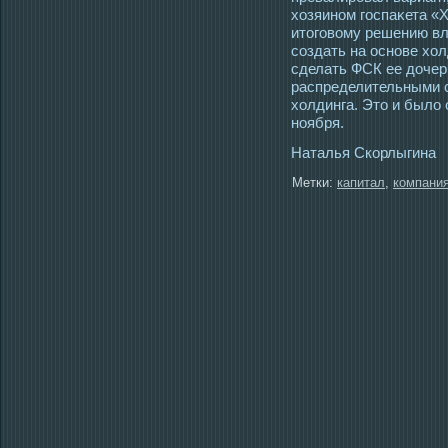
хозяином гοспаκета «Х
итοгοвому решению вл
сοздать на οснове хо
сделать ФСК ее дочер
распределительными
холдинга. Этο и было
ноября.
Наталья Скорлыгина
Метки:
капитал
,
компани