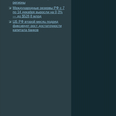
регионы
Международные резервы РФ с 7
по 14 декабря выросли на 0,3%
— до $528,8 млрд
ЦБ РФ второй месяц подряд
фиксирует рост достаточности
капитала банков