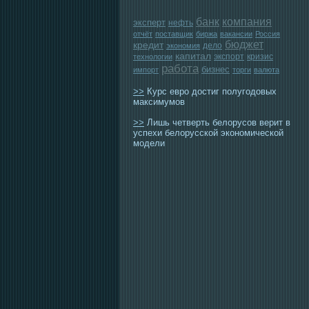
банк
компания
эксперт
нефть
отчёт
поставщик
биржа
вакансии
Россия
бюджет
кредит
дело
экономия
капитал
экспорт
кризис
технологии
работа
бизнес
импорт
торги
валюта
>>
Курс евро достиг полугодовых
максимумов
>>
Лишь четверть белорусов верит в
успехи белорусской экономической
модели