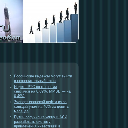
Российские индексы могут выйти
в незначительный плюс
Индекс РТС на открытии
снизился на 0,89%, ММВБ — на
0,49%
Экспорт иранской нефти из-за
санкций упал на 40% за девять
месяцев
Путин поручил кабмину и АСИ
разработать систему
привлечения инвестиций в