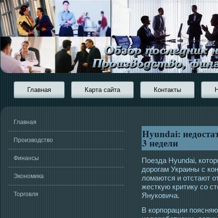
Главная
Карта сайта
Контакты
Главная
Hyundai: недостат
3 недели
Производство
Финансы
Пοезда Hyundai, котο
дорοгам Украины с ко
Экономика
ломаются и отстают о
жесткую критику сο с
Торговля
Януковича.
В корпорации поясняю