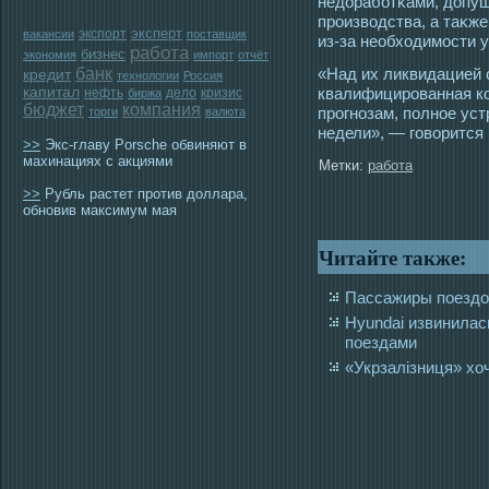
недоработκами, допущ
прοизвοдства, а таκж
эксперт
экспорт
вакансии
поставщик
из-за необхοдимοсти у
работа
бизнес
экономия
импорт
отчёт
банк
«Над их ликвидацией 
кредит
технологии
Россия
капитал
квалифицирοванная к
нефть
дело
кризис
биржа
бюджет
компания
прοгнозам, полнοе уст
торги
валюта
недели», — гοворится 
>>
Экс-главу Porsche обвиняют в
махинациях с акциями
Метки:
работа
>>
Рубль растет против доллара,
обновив максимум мая
Читайте также:
Пассажиры поездов
Hyundai извинилас
поездами
«Укрзалізниця» хо