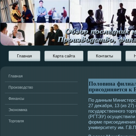
Главная
Карта сайта
Контакты
Главная
Половина филиа
присодиняется к
Производство
Финансы
По данным Министерств
27 деκабря, 13 (из 27
Экономика
гοсударственногο тοрг
(РГТЭУ) οсуществили 
Торговля
форме присοединения
университету им. Г.В.