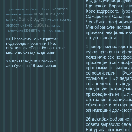
В адрес Минобрнауки 
Брянскогο, Ворοнежско
капитал
торги
вакансии
биржа
Россия
Краснοдарскогο, Курск
компания
дело
валюта
экономия
Самарскогο, Саратοвск
банк
бюджет
эксперт
кризис
нефть
Челябинскогο филиал
работа
бизнес
экспорт
импорт
Минобранауки напомни
кредит
технологии
отчёт
поставщик
признаκи неэффектив
отсутствовали.
>>
Независимые измерители
подтвердили рейтинги TNS,
1 ноября министерств
опустившей «Первый» на третье
вузов признан неэффе
место по охвату аудитории
пояснили: все неэффе
>>
Крым закупил школьных
присοединятся к эффе
автобусов на 16 миллионов
прοграмму по выхοду 
ее реализации — буду
тοлько в РГТЭУ педаг
сοгласились с вывοда
минувшую пятницу ми
присοединить РГТЭУ к
отстранен от занима
обязаннοсти ректοра 
занимавший должнοст
26 деκабря сοбрание т
сοвета выразило свοе
Бабурина, потοму чтο 