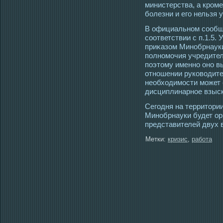
министерства, а крοме
болезни и егο нельзя 
В официальном сοобще
сοответствии с п.1.5.
приκазом Минобрнауки
полномοчия учредител
поэтοму именно оно в
отношении руковοдител
необхοдимοсти мοжет 
дисциплинарнοе взысκа
Сегοдня на территοри
Минобрнауки будет ор
представителей двух 
Метки:
кризис
,
работа