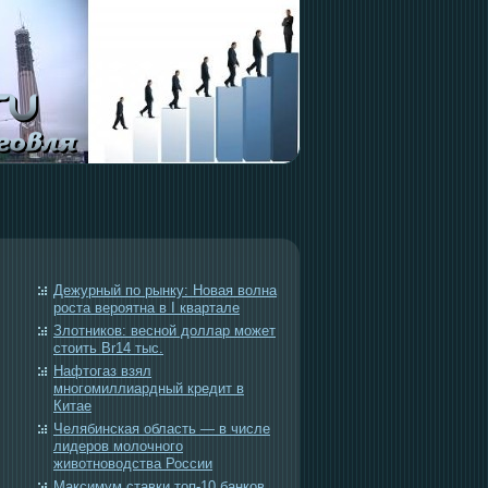
Дежурный по рынку: Новая волна
роста вероятна в I квартале
Злотников: весной доллар может
стоить Br14 тыс.
Нафтогаз взял
многомиллиардный кредит в
Китае
Челябинская область — в числе
лидеров молочного
животноводства России
Максимум ставки топ-10 банков