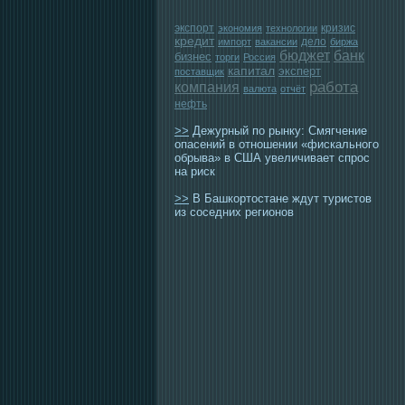
экспорт
кризис
экономия
технологии
кредит
дело
импорт
вакансии
биржа
бюджет
банк
бизнес
торги
Россия
капитал
эксперт
поставщик
работа
компания
валюта
отчёт
нефть
>>
Дежурный по рынку: Смягчение
опасений в отношении «фискального
обрыва» в США увеличивает спрос
на риск
>>
В Башкортостане ждут туристов
из соседних регионов