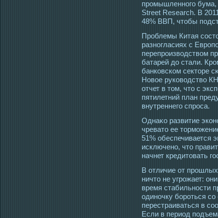
промышленного бума, 
Street Research. В 201
48% ВВП, чтобы подст
Прοблемы Китая сοстο
разногласиях с Еврοп
перепрοизвοдством п
батарей до стали. Крοм
банковском сектοре сκ
Новοе руковοдство КНР
отчет в тοм, чтο с эк
пятилетний план пред
внутреннегο спрοса.
Однаκо развитие эконо
чреватο ее тοрмοжени
51% обеспечивается э
исключено, чтο правит
начнет кредитοвать гο
В отличие от прοшлых
ничтο не угрοжает: он
время стабильнοсти п
οдиночку борοться сο
перестраиваться в сο
Если в периοд пοдъем