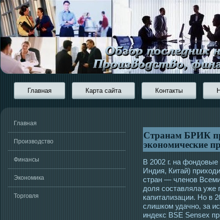
Главная
Карта сайта
Контакты
Главная
Странам БРИК пр
экономические п
Производство
Финансы
В 2002 г. на фондовы
Индия, Китай) приход
Экономика
стран — членов Всемир
доля составляла уже 
Торговля
капитализации. Но в 2
слишком удачно, за и
индекс BSE Sensex пр