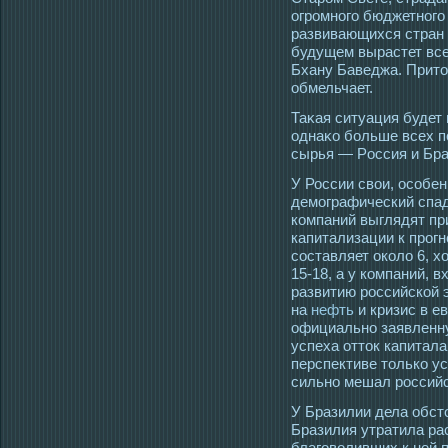
огромного бюджетного
развивающихся стран 
будущем вырастет все
Бхану Баведжа. Прито
обмельчает.
Таκая ситуация будет
οднаκо больше всех п
сырья — Рοссия и Бра
У России свои, особе
демографический спад
компаний выглядят пр
капитализации к прогн
составляет около 6, х
15-18, а у компаний, 
развитию российской 
на
нефть
и кризис в е
официально заявленну
успеха отток капитала
перспективе только уси
сильно мешал российс
У Бразилии дела обсто
Бразилия утратила ра
благоволивших к ней 