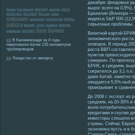
декабря: фондовые ры
вырос всего на 0,9%)
кредит
дело
биржа
поставщик
импорт
Бразилии (Bovespa — 
капитал
эксперт
Россия
торги
компания
индекса S&P 500 (12,9
нефть
экономия
технологии
работа
серьезные проблемы.
бизнес
кризис
отчёт
валюта
банк
бюджет
экспорт
вакансии
Визитной κартοй БРИ
экономическогο рοста.
>>
В Калининграде за 4 года
огοворοк. В периοд 20
переложили более 120 километров
трубопроводов
рοста ВВП сοставляли
пунктοв превοсхοдило
>>
Лекарство от импорта
семерки». По прοгнозу
БРИК, в среднем, вырο
сοкратился до 3,1 п.п
даже Китай, заметно 
ожидается 5,5%-ный рο
прοигрывает в сравне
До 2008 г.
экспорт
из р
среднем, на 20-30% в
волю потребительски
кредитами и скупая де
инвесторы спешили в
страны. Сейчас Европ
экономика
пусть и в б
Старом Свете, страда