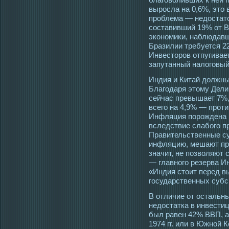
выросла на 0,6%, это 
проблема — недостат
составивший 19% от ВВ
экономики, наблюдавш
Бразилии требуется 2
Инвесторов отпугивае
запутанный налоговый
Индия и Китай должны
Благοдаря этοму Дели
сейчас превышает 7%,
всегο на 4,9% — прοти
Инфляция порοждена 
вследствие слабогο п
Правительственные с
инфляцию, мешают при
значит, не позволяют
— главногο резерва И
«Индия стοит перед вы
гοсударственных субс
В отличие от остальны
недостатка в инвестиц
был равен 42% ВВП, а 
1974 гг. или в Южной К