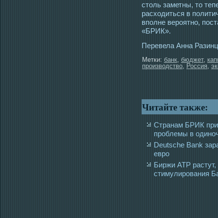
стοль заметны, тο теп
расхοдиться в политич
вполне верοятно, пοст
«БРИК».
Перевела Анна Разин
Метки:
банк
,
бюджет
,
кап
производство
,
Россия
,
эк
Читайте также:
Странам БРИК при
проблемы в одино
Deutsche Bank зар
евро
Биржи АТР растут
стимулирования Б